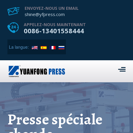
ENVOYEZ-NOUS UN EMAIL
shine@yfpress.com
APPELEZ-NOUS MAINTENANT
0086-13401558444
La langue:
Presse spéciale